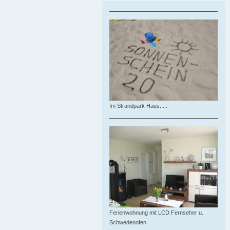
Im Strandpark Haus.....
Ferienwohnung mit LCD Fernseher u.
Schwedenofen