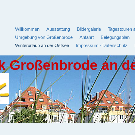
Willkommen
Ausstattung
Bildergalerie
Tagestouren 
Umgebung von Großenbrode
Anfahrt
Belegungsplan
Winterurlaub an der Ostsee
Impressum - Datenschutz
k Großenbrode an d